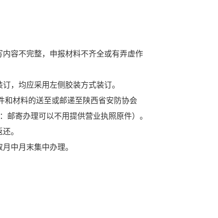
写内容不完整，申报材料不齐全或有弄虚作
装订，均应采用左侧胶装方式装订。
关文件和材料的送至
或邮递至陕西省安防协会
 注：邮寄办理可以不用提供营业执照原件
）
。
返还。
取月中月末集中办理。