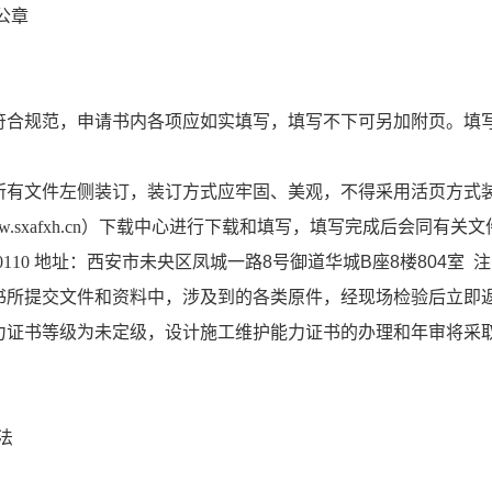
公章
符合规范，申请书内各项应如实填写，填写不下可另加附页。填
所有文件左侧装订，装订方式应牢固、美观，不得采用活页方式
ww.sxafxh.cn）下载中心进行下载和填写，填写完成后会同有
0110
地址：西安市未央区凤城一路8号御道华城B座8楼804室
书所提交文件和资料中，涉及到的各类原件，经现场检验后立即
力证书等级为未定级，设计施工维护能力证书的办理和年审将采
法