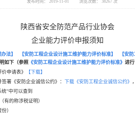
发布时间：
2019-11-01
浏览次数：
38267
次
陕西省安全防范产品行业协会
企业能力评价申报须知
理办法
】
【
安防工程企业设计施工维护能力评价标准
】
【
安防
明如下（参照
《安防工程企业设计施工维护能力评价标准》
进行
评价申请表》
【
下载
】
并签署《安防企业诚信公约》：
下载《安防工程企业诚信公约》
系统”中可以查到
（有的称涉税证明）
壹份）