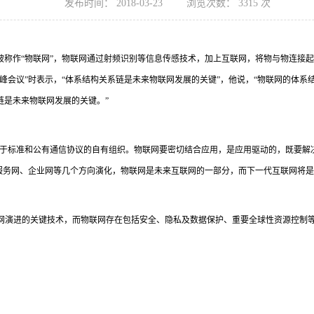
发布时间：
2018-03-23
浏览次数：
3315
次
被称作“物联网”，物联网通过射频识别等信息传感技术，加上互联网，将物与物连接
国际高峰会议”时表示，“体系结构关系链是未来物联网发展的关键”，他说，“物联网的
链是未来物联网发展的关键。”
于标准和公有通信协议的自有组织。物联网要密切结合应用，是应用驱动的，既要解
服务网、企业网等几个方向演化，物联网是未来互联网的一部分，而下一代互联网将是
网演进的关键技术，而物联网存在包括安全、隐私及数据保护、重要全球性资源控制等